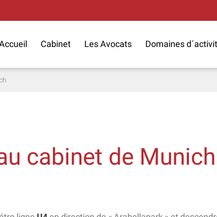
Accueil
Cabinet
Les Avocats
Domaines d´activi
ch
au cabinet de Munich
étro ligne
U4
en direction de « Arabellapark » et descendr