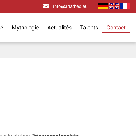
info@ariathes.eu
té
Mythologie
Actualités
Talents
Contact
e à la station
Prinzregentenplatz
.